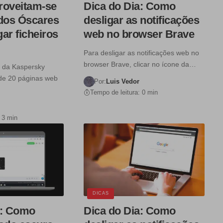
roveitam-se
Dica do Dia: Como
 dos Óscares
desligar as notificações
ar ficheiros
web no browser Brave
Para desligar as notificações web no
browser Brave, clicar no ícone da…
s da Kaspersky
de 20 páginas web
Por:
Luis Vedor
Tempo de leitura: 0 min
 3 min
DICAS
a: Como
Dica do Dia: Como