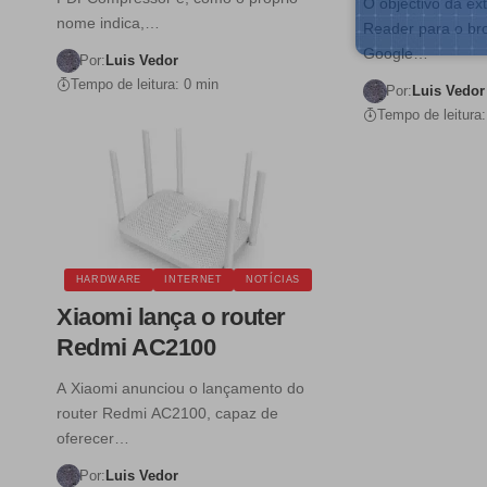
O objectivo da e
nome indica,…
Reader para o b
Google…
Por:
Luis Vedor
Tempo de leitura: 0 min
Por:
Luis Vedor
Tempo de leitura:
HARDWARE
INTERNET
NOTÍCIAS
Xiaomi lança o router
Redmi AC2100
A Xiaomi anunciou o lançamento do
router Redmi AC2100, capaz de
oferecer…
Por:
Luis Vedor