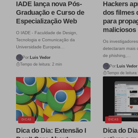
IADE lança nova Pós-
Hackers ap
Graduação e Curso de
dos filmes
Especialização Web
para propag
maliciosos
O IADE - Faculdade de Design,
Tecnologia e Comunicação da
Os investigadore
Universidade Europeia…
detectaram mais 
de phishing,…
Por:
Luis Vedor
Tempo de leitura: 2 min
Por:
Luis Vedor
Tempo de leitura:
DICAS
DICAS
Dica do Dia: Extensão I
Dica do Di