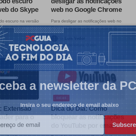
modo escuro
desligar as notificações
web do Skype
web no Google Chrome
odo escuro na versão
Para desligar as notificações web no
hrome/Edge),
Google Chrome, clicar no ícone do…
Por:
Luis Vedor
Tempo de leitura: 0 min
 0 min
ceba a newsletter da P
DICAS
Insira o seu endereço de email abaixo
: Extensão
Dica do Dia: Como
ader para o
bloquear as notificações
Subscre
rome
do YouTube por email