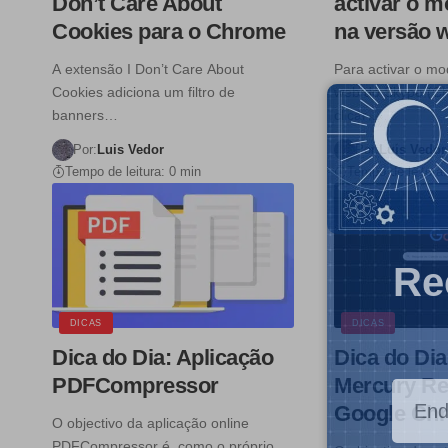
Don’t Care About
activar o 
Cookies para o Chrome
na versão 
A extensão I Don’t Care About
Para activar o m
Cookies adiciona um filtro de
web do Skype (C
banners…
clicar…
Por:
Luis Vedor
Por:
Luis Vedor
Tempo de leitura: 0 min
Tempo de leitura:
Re
DICAS
DICAS
Dica do Dia: Aplicação
Dica do Dia
PDFCompressor
Mercury Re
Google Ch
O objectivo da aplicação online
PDFCompressor é, como o próprio