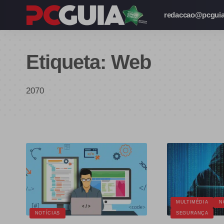
redaccao@pcguia
Etiqueta:
Web
2070
MULTIMÉDIA
N
NOTÍCIAS
SEGURANÇA