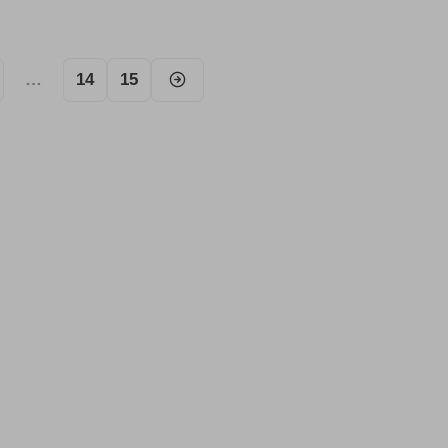
…
14
15