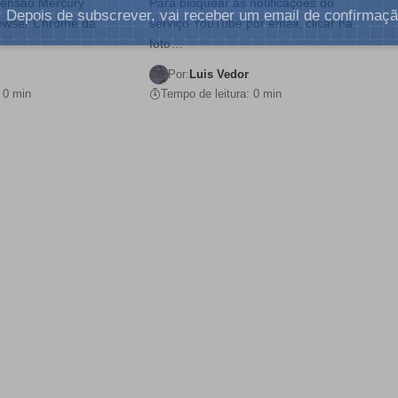
xtensão Mercury
Para bloquear as notificações do
Depois de subscrever, vai receber um email de confirmaçã
rowser Chrome da
serviço YouTube por email, clicar na
foto…
Por:
Luis Vedor
 0 min
Tempo de leitura: 0 min