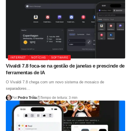
INTERNET
NOTÍCIAS
SOFTWARE
Vivaldi 7.8 foca-se na gestão de janelas e prescinde de
ferramentas de IA
O Vivaldi 7.8 chega com um novo sistema de mosaico de
separadores…
Por:
Pedro Tróia
Tempo de leitura: 3 min