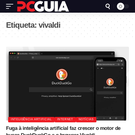
Etiqueta:
vivaldi
INTELIGÊNCIA ARTIFICIAL
INTERNET
NOTÍCIAS
Fuga à inteligência artificial faz crescer o motor de