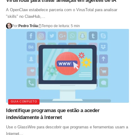
VirusTotal para travar ameaças em agentes de IA
A OpenClaw estabelece parceria com o VirusTotal para analisar
"skills" no ClawHub,…
Por:
Pedro Tróia
Tempo de leitura: 5 min
GUIA COMPLETO
Identifique programas que estão a aceder
indevidamente à Internet
Use o GlassWire para descobrir que programas e ferramentas usam a
Internet…