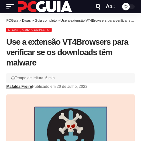
Aa
PCGuia
>
Dicas
>
Guia completo
>
Use a extensão VT4Browsers para verificar se os downloads têm malware
DICAS
GUIA COMPLETO
Use a extensão VT4Browsers para
verificar se os downloads têm
malware
Tempo de leitura: 6 min
Mafalda Freire
Publicado em 20 de Julho, 2022