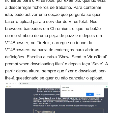
ficheiros para o VirusTotal, por exemplo, quando está
a descarregar ficheiros de trabalho. Para contornar
isto, pode activar uma opção que pergunta se quer
fazer o upload para o servidor do VirusTotal. Nos
browsers baseados em Chromium, clique no botão
com o símbolo de uma peça de puzzle e depois em
VT4Browser; no Firefox, carregue no ícone do
VT4Browsers na barra de endereços para abrir as
definições. Escolha a caixa ‘Show ‘Send to VirusTotal’
prompt when downloading files’ e depois faça ‘Save’. A
partir dessa altura, sempre que fizer o download, ser-
lhe-á questionado se quer ou não cancelar o upload.