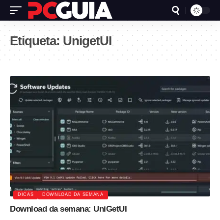
Etiqueta:
UnigetUI
DICAS
DOWNLOAD DA SEMANA
Download da semana: UniGetUI