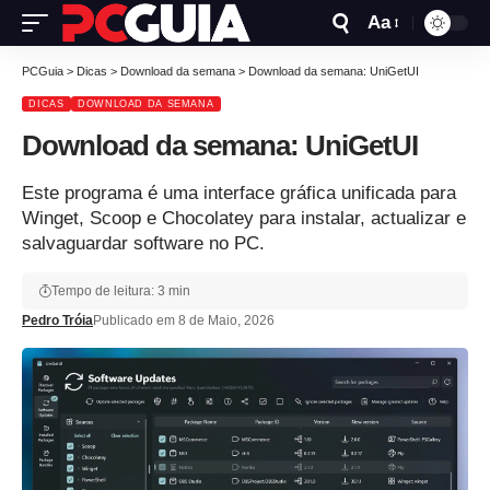
Aa
PCGuia
>
Dicas
>
Download da semana
>
Download da semana: UniGetUI
DICAS
DOWNLOAD DA SEMANA
Download da semana: UniGetUI
Este programa é uma interface gráfica unificada para
Winget, Scoop e Chocolatey para instalar, actualizar e
salvaguardar software no PC.
Tempo de leitura: 3 min
Pedro Tróia
Publicado em 8 de Maio, 2026