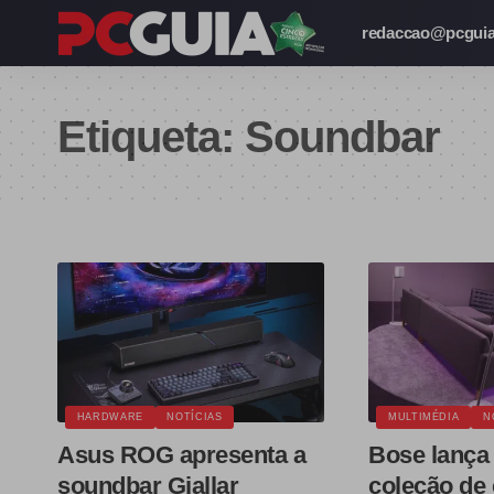
redaccao@pcguia
Etiqueta:
Soundbar
HARDWARE
NOTÍCIAS
MULTIMÉDIA
N
Asus ROG apresenta a
Bose lança
soundbar Gjallar
coleção de