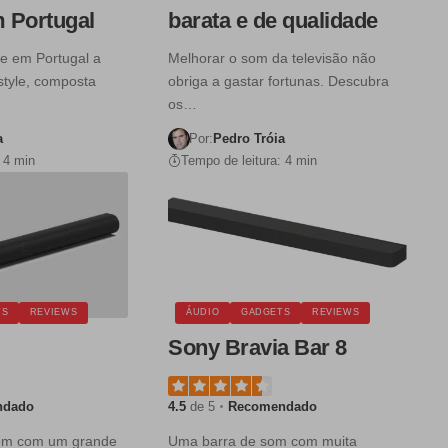
m Portugal
barata e de qualidade
je em Portugal a
Melhorar o som da televisão não
style, composta
obriga a gastar fortunas. Descubra
os…
a
Por:
Pedro Tróia
 4 min
Tempo de leitura: 4 min
TS
REVIEWS
ÁUDIO
GADGETS
REVIEWS
Sony Bravia Bar 8
ndado
4.5
de 5
Recomendado
om com um grande
Uma barra de som com muita