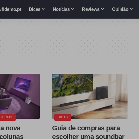
.fidemo.pt
Dicas
Notícias
Reviews
Opinião
OTÍCIAS
DICAS
 a nova
Guia de compras para
 colunas
escolher uma soundbar