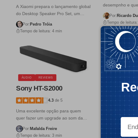
desempnho e que 
A Xiaomi prepara o lançamento global
do Desktop Speaker Pro Set, um…
Por:
Ricardo D
Tempo de leitura:
Por:
Pedro Tróia
Tempo de leitura: 4 min
ÁUDIO
REVIEWS
GADGETS
REV
Re
Sony HT-S2000
Sonos Bea
Review: uma bar
4.3
de 5
competente e con
Uma excelente opção para quem
especialmente q
quer fazer um upgrade ao som da…
as…
Por:
Mafalda Freire
Por:
Gustavo Di
Tempo de leitura: 3 min