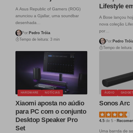
Lifestyle e
A Asus Republic of Gamers (ROG)
anunciou a Gjallar, uma soundbar
A Bose lançou ho
desenhada…
nova coleção Life
por…
Por:
Pedro Tróia
Tempo de leitura: 3 min
Por:
Pedro Trói
Tempo de leitura:
HARDWARE
NOTÍCIAS
ÁUDIO
GADGE
Xiaomi aposta no aúdio
Sonos Arc
para PC com o conjunto
Desktop Speaker Pro
4.5
de 5
Recome
Set
Uma barrda de s