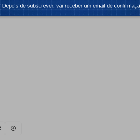
 2 min
Depois de subscrever, vai receber um email de confirmaçã
Por:
Mafalda Freire
Tempo de leitura: 5 min
2