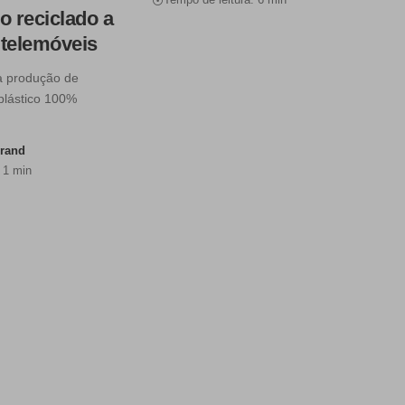
o reciclado a
 telemóveis
a produção de
plástico 100%
urand
 1 min