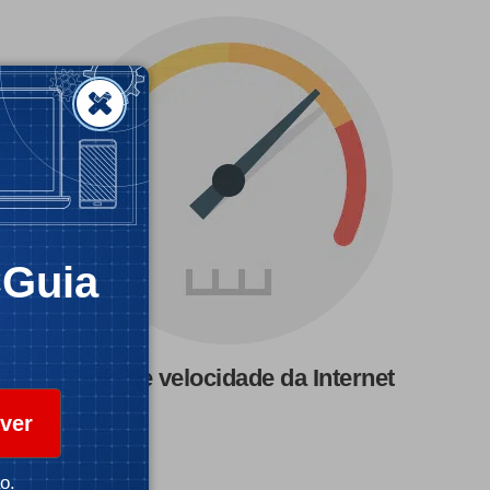
CGuia
Teste de velocidade da Internet
ver
o.