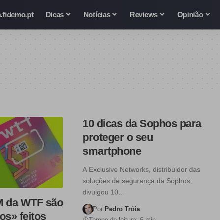
.fidemo.pt
Dicas
Notícias
Reviews
Opinião
10 dicas da Sophos para
proteger o seu
smartphone
A Exclusive Networks, distribuidor das
soluções de segurança da Sophos,
divulgou 10…
M da WTF são
Por:
Pedro Tróia
os» feitos
Tempo de leitura: 6 min