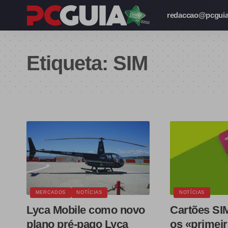
redaccao@pcguia
Etiqueta:
SIM
MERCADOS
NOTÍCIAS
NOTÍCIAS
Lyca Mobile como novo
Cartões SI
plano pré-pago Lyca
os «primeir