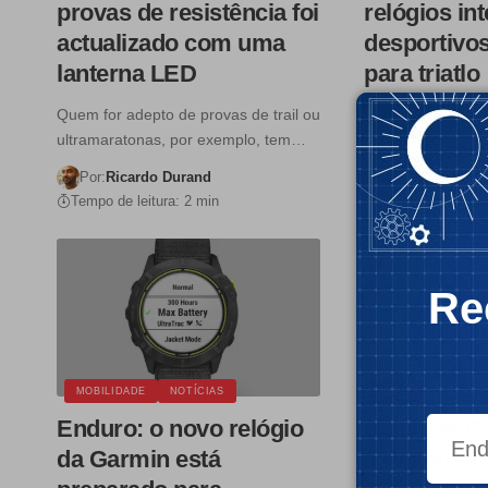
provas de resistência foi
relógios int
actualizado com uma
desportivo
lanterna LED
para triatlo
Quem for adepto de provas de trail ou
A família Forerun
ultramaratonas, por exemplo, tem…
com os 955 Solar
Por:
Ricardo Durand
Por:
Ricardo D
Tempo de leitura: 2 min
Tempo de leitura:
Re
MOBILIDADE
NOTÍCIAS
MOBILIDADE
N
Enduro: o novo relógio
Relógios G
da Garmin está
e Watch Ac