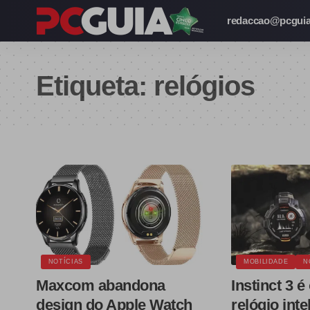
redaccao@pcguia
Etiqueta:
relógios
NOTÍCIAS
MOBILIDADE
N
Maxcom abandona
Instinct 3 é
design do Apple Watch
relógio inte