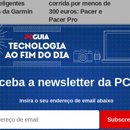
eligentes
corrida por menos de
s da Garmin
300 euros: Pacer e
Pacer Pro
ner foi reforçada
A marca finlandesa Polar tem dois
 e 255, sendo…
novos relógios de desporto
vocacionados para…
urand
 3 min
Por:
Ricardo Durand
Tempo de leitura: 1 min
ceba a newsletter da P
Insira o seu endereço de email abaixo
OTÍCIAS
MOBILIDADE
NOTÍCIAS
alaxy Watch3
Swatch lança novo
Subscre
tive2
serviço de pagamentos