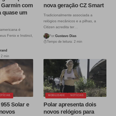
a Garmin com
nova geração CZ Smart
ra quase um
Tradicionalmente associada a
relógios mecânicos e a pilhas, a
Citizen acredita ter…
-americana é
eus Fenix e Instinct,
Por:
Gustavo Dias
Tempo de leitura: 2 min
urand
 2 min
OTÍCIAS
MOBILIDADE
NOTÍCIAS
955 Solar e
Polar apresenta dois
 novos
novos relógios para