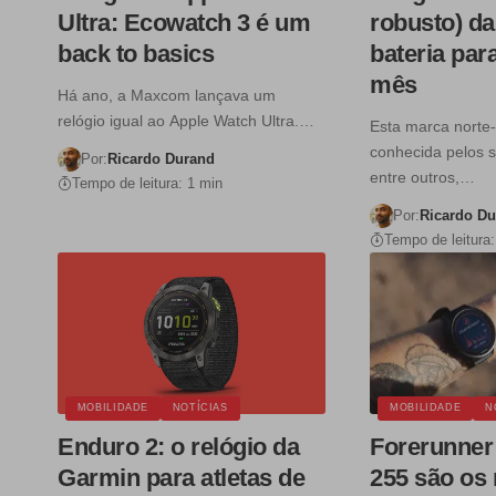
Ultra: Ecowatch 3 é um
robusto) d
back to basics
bateria pa
mês
Há ano, a Maxcom lançava um
relógio igual ao Apple Watch Ultra.…
Esta marca norte
conhecida pelos s
Por:
Ricardo Durand
entre outros,…
Tempo de leitura: 1 min
Por:
Ricardo D
Tempo de leitura:
MOBILIDADE
NOTÍCIAS
MOBILIDADE
N
Enduro 2: o relógio da
Forerunner 
Garmin para atletas de
255 são os