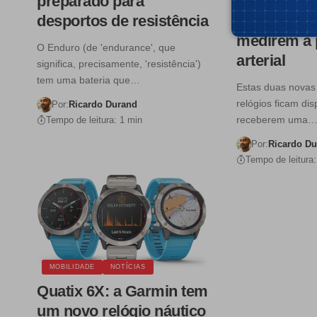
preparado para
recebem up
desportos de resistência
fazerem E
medirem a 
O Enduro (de 'endurance', que
arterial
significa, precisamente, 'resistência')
tem uma bateria que…
Estas duas novas
relógios ficam di
Por:
Ricardo Durand
receberem uma
Tempo de leitura: 1 min
Por:
Ricardo D
Tempo de leitura:
MOBILIDADE
NOTÍCIAS
Quatix 6X: a Garmin tem
um novo relógio náutico