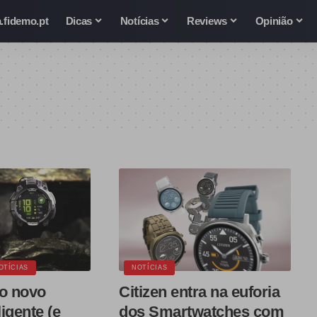
.fidemo.pt
Dicas
Notícias
Reviews
Opinião
OTÍCIAS
NOTÍCIAS
 o novo
Citizen entra na euforia
ligente (e
dos Smartwatches com