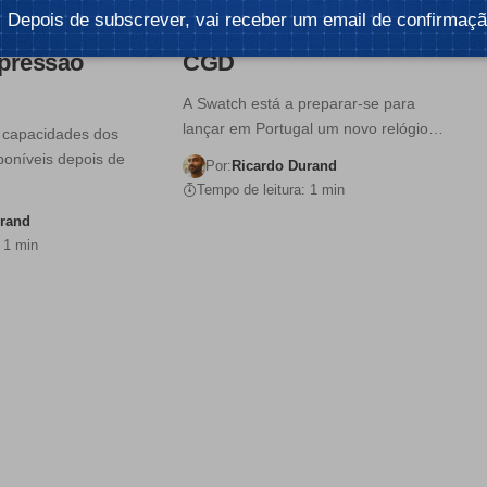
date para
pelo relógio em Portugal
Depois de subscrever, vai receber um email de confirmaçã
CG e
– banco parceiro é a
pressão
CGD
A Swatch está a preparar-se para
lançar em Portugal um novo relógio…
 capacidades dos
sponíveis depois de
Por:
Ricardo Durand
…
Tempo de leitura: 1 min
urand
 1 min