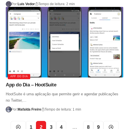
Por:
Luis Vedor
Tempo de leitura: 2 min
APP DO DIA
App do Dia – HootSuite
HootSuite é uma aplicação que permite gerir e agendar publicações
no Twitter,…
Por:
Mafalda Freire
Tempo de leitura: 1 min
1
2
3
4
…
8
9