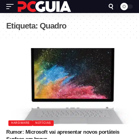
Etiqueta:
Quadro
HARDWARE
NOTÍCIAS
Rumor: Microsoft vai apresentar novos portáteis