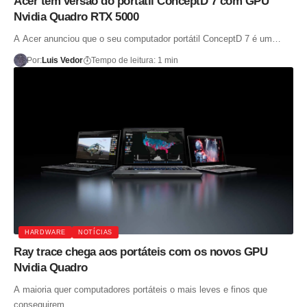
Acer tem versão do portátil ConceptD 7 com GPU
Nvidia Quadro RTX 5000
A Acer anunciou que o seu computador portátil ConceptD 7 é um…
Por:
Luis Vedor
Tempo de leitura: 1 min
HARDWARE
NOTÍCIAS
Ray trace chega aos portáteis com os novos GPU
Nvidia Quadro
A maioria quer computadores portáteis o mais leves e finos que
conseguirem,…