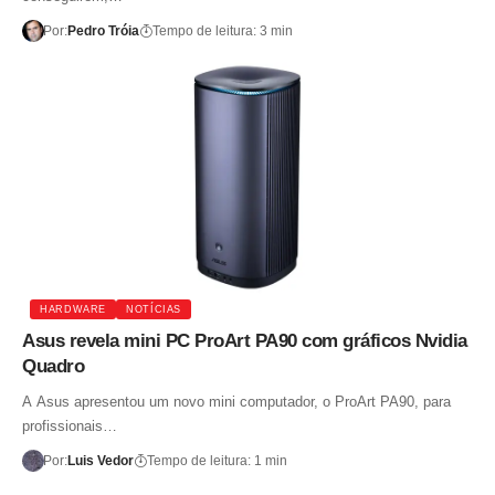
Por:
Pedro Tróia
Tempo de leitura: 3 min
HARDWARE
NOTÍCIAS
Asus revela mini PC ProArt PA90 com gráficos Nvidia
Quadro
A Asus apresentou um novo mini computador, o ProArt PA90, para
profissionais…
Por:
Luis Vedor
Tempo de leitura: 1 min