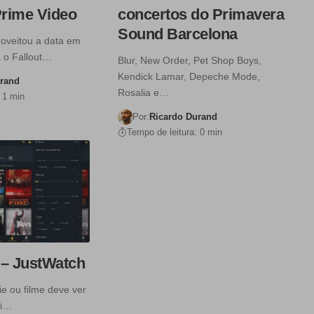
Prime Video
concertos do Primavera
Sound Barcelona
roveitou a data em
 o Fallout…
Blur, New Order, Pet Shop Boys,
Kendick Lamar, Depeche Mode,
urand
Rosalia e…
 1 min
Por:
Ricardo Durand
Tempo de leitura: 0 min
 – JustWatch
e ou filme deve ver
ai…