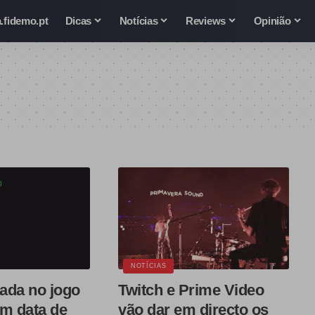
.fidemo.pt
Dicas
Notícias
Reviews
Opinião
NOTÍCIAS
rada no jogo
Twitch e Prime Video
tem data de
vão dar em directo os