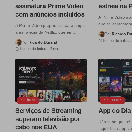
assinatura Prime Video
estreia na 
com anúncios incluídos
A Prime Video ap
que se comemora
A Prime Video prepara-se para seguir
a estratégia da Netflix, que em…
Por:
Ricardo D
Tempo de leitura:
Por:
Ricardo Durand
Tempo de leitura: 2 min
NOTÍCIAS
APP DO DIA
Serviços de Streaming
App do Dia
superam televisão por
Não sabe que séri
cabo nos EUA
hoje? Esta app v