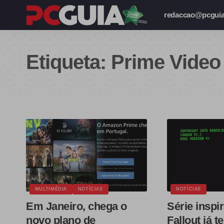
redaccao@pcguia
Etiqueta:
Prime Video
MULTIMÉDIA
NOTÍCIAS
NOTÍCIAS
Em Janeiro, chega o
Série inspi
novo plano de
Fallout já 