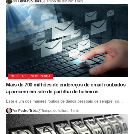
Por:
Gustavo Dias
Tempo de leitura: 3 min
NOTÍCIAS
SEGURANÇA
Mais de 700 milhões de endereços de email roubados
aparecem em site de partilha de ficheiros
Este é um dos maiores roubos de dados pessoais de sempre, só…
Por:
Pedro Tróia
Tempo de leitura: 4 min