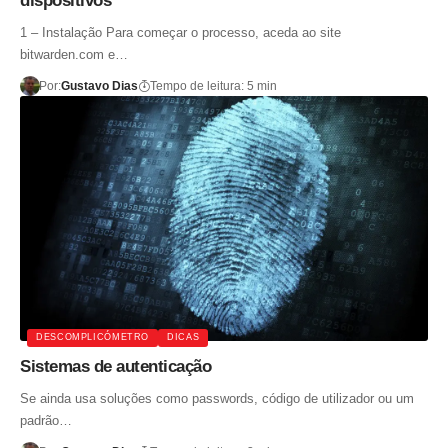
dispositivos
1 – Instalação Para começar o processo, aceda ao site
bitwarden.com e…
Por:
Gustavo Dias
Tempo de leitura: 5 min
DESCOMPLICÓMETRO
DICAS
Sistemas de autenticação
Se ainda usa soluções como passwords, código de utilizador ou um
padrão…