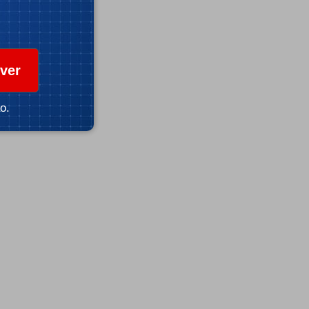
ver
o.