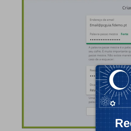
Re
- Publ