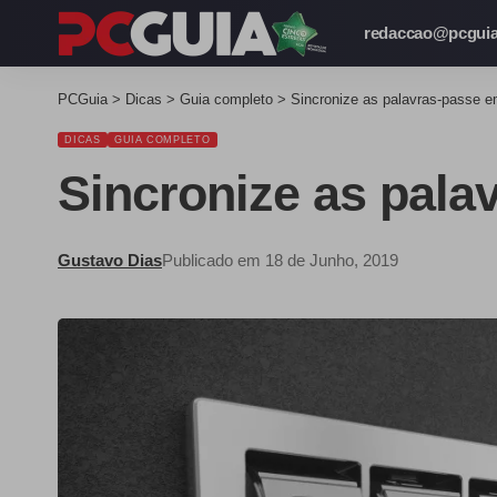
redaccao@pcguia
PCGuia
>
Dicas
>
Guia completo
>
Sincronize as palavras-passe e
DICAS
GUIA COMPLETO
Sincronize as pala
Gustavo Dias
Publicado em 18 de Junho, 2019