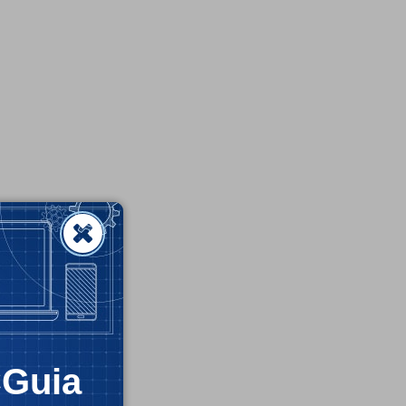
CGuia