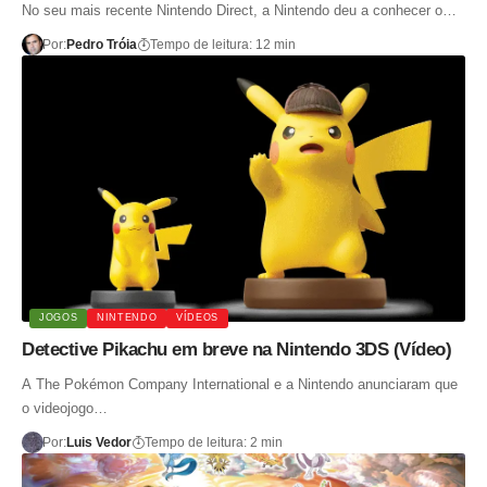
No seu mais recente Nintendo Direct, a Nintendo deu a conhecer o…
Por:
Pedro Tróia
Tempo de leitura: 12 min
JOGOS
NINTENDO
VÍDEOS
Detective Pikachu em breve na Nintendo 3DS (Vídeo)
A The Pokémon Company International e a Nintendo anunciaram que
o videojogo…
Por:
Luis Vedor
Tempo de leitura: 2 min