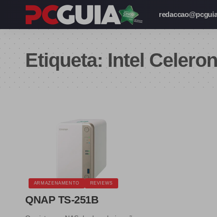
redaccao@pcguia
Etiqueta:
Intel Celero
ARMAZENAMENTO
REVIEWS
QNAP TS-251B