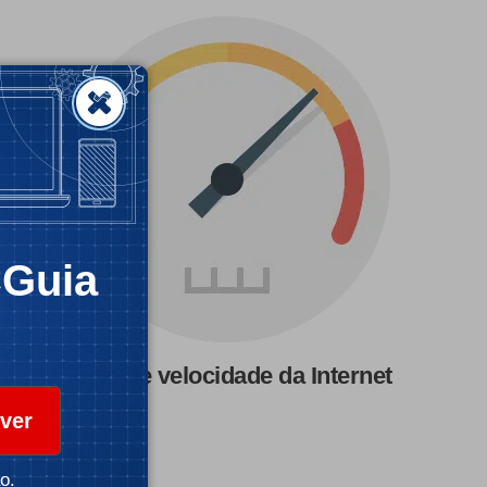
CGuia
Teste de velocidade da Internet
ver
o.