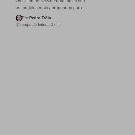
Os sistemas NAS de duas baias são
os modelos mais apropriados para…
Por:
Pedro Tróia
Tempo de leitura: 3 min