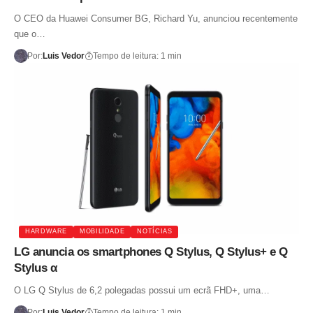
O CEO da Huawei Consumer BG, Richard Yu, anunciou recentemente
que o…
Por:
Luis Vedor
Tempo de leitura: 1 min
HARDWARE
MOBILIDADE
NOTÍCIAS
LG anuncia os smartphones Q Stylus, Q Stylus+ e Q
Stylus α
O LG Q Stylus de 6,2 polegadas possui um ecrã FHD+, uma…
Por:
Luis Vedor
Tempo de leitura: 1 min