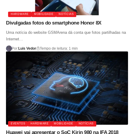
HARDWARE
MOBILIDADE
NOTÍCIAS
Divulgadas fotos do smartphone Honor 8X
Uma notícia do website GSMArena dá conta que fotos partilhadas na
Internet…
Por:
Luis Vedor
Tempo de leitura: 1 min
EVENTOS
HARDWARE
MOBILIDADE
NOTÍCIAS
Huawei vai apresentar o SoC Kirin 980 na IFA 2018