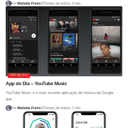
Por:
Mafalda Freire
Tempo de leitura: 0 min
APP DO DIA
App do Dia – YouTube Music
YouTube Music é a mais recente aplicação de música da Google
que…
Por:
Mafalda Freire
Tempo de leitura: 1 min