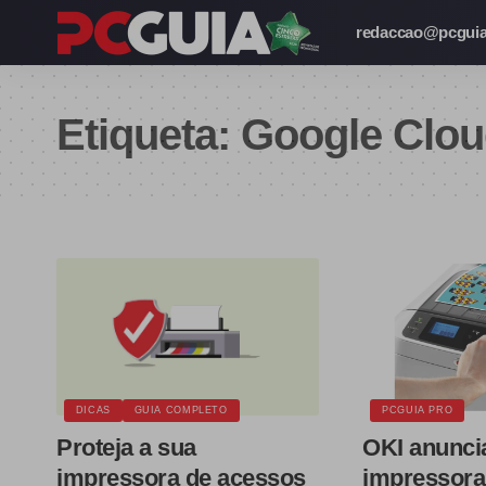
redaccao@pcguia
Etiqueta:
Google Clou
DICAS
GUIA COMPLETO
PCGUIA PRO
Proteja a sua
OKI anunci
impressora de acessos
impressora