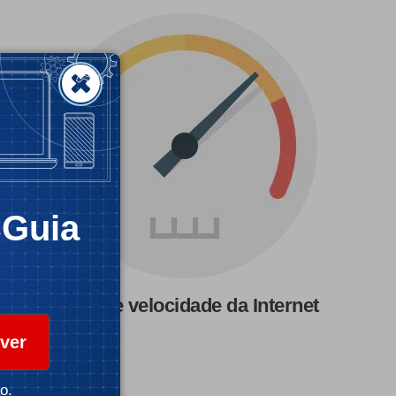
CGuia
Teste de velocidade da Internet
ver
o.