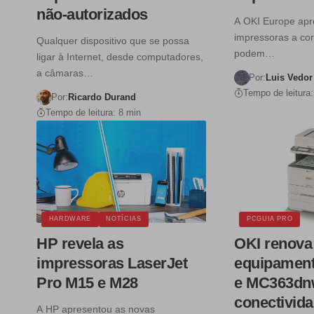
não-autorizados
A OKI Europe apr
impressoras a co
Qualquer dispositivo que se possa
podem…
ligar à Internet, desde computadores,
a câmaras…
Por:
Luis Vedor
Tempo de leitura:
Por:
Ricardo Durand
Tempo de leitura: 8 min
HARDWARE
NOTÍCIAS
PCGUIA PRO
HP revela as
OKI renova
impressoras LaserJet
equipamen
Pro M15 e M28
e MC363dn
conectivida
A HP apresentou as novas