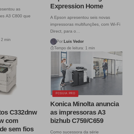
Expression Home
esentou as
res A3 C800 que
A Epson apresentou seis novas
impressoras multifunções, com Wi-Fi
Direct, para o…
 2 min
Por:
Luis Vedor
Tempo de leitura: 1 min
PCGUIA PRO
Konica Minolta anuncia
tos C332dnw
as impressoras A3
w com
bizhub C759/C659
de sem fios
Como sucessora da série