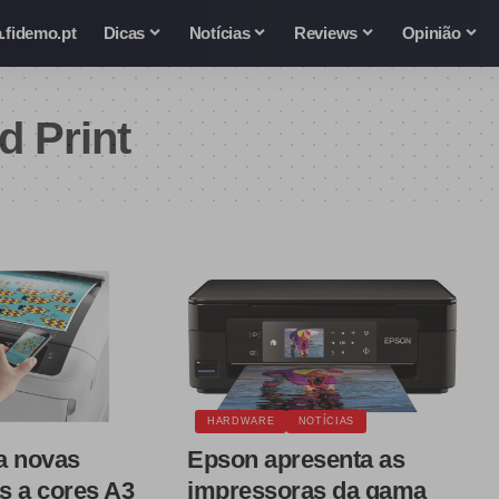
.fidemo.pt
Dicas
Notícias
Reviews
Opinião
d Print
HARDWARE
NOTÍCIAS
a novas
Epson apresenta as
s a cores A3
impressoras da gama