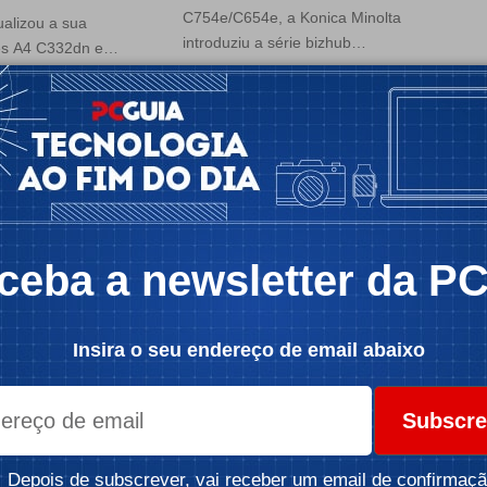
C754e/C654e, a Konica Minolta
alizou a sua
introduziu a série bizhub…
res A4 C332dn e…
Por:
Luis Vedor
Tempo de leitura: 2 min
 1 min
ceba a newsletter da P
Insira o seu endereço de email abaixo
Subscre
Depois de subscrever, vai receber um email de confirmaçã