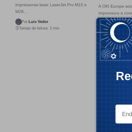
impressoras laser LaserJet Pro M15 e
A OKI Europe actu
M28,…
impressora a co
Por:
Luis Vedor
Por:
Luis Vedor
Tempo de leitura: 2 min
Tempo de leitura:
Re