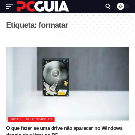
Etiqueta:
formatar
DICAS
GUIA COMPLETO
O que fazer se uma drive não aparecer no Windows