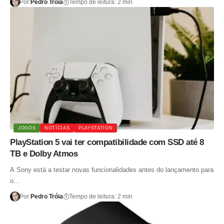
Por:
Pedro Tróia
Tempo de leitura: 2 min
JOGOS
NOTÍCIAS
PLAYSTATION
PlayStation 5 vai ter compatibilidade com SSD até 8
TB e Dolby Atmos
A Sony está a testar novas funcionalidades antes do lançamento para
o…
Por:
Pedro Tróia
Tempo de leitura: 2 min