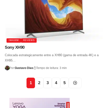
IMAGEM
REVIEWS
Sony XH90
Colocada estrategicamente entre a XH80 (gama de entrada 4K) e a
XH95…
Por:
Gustavo Dias
Tempo de leitura: 3 min
1
2
3
4
5