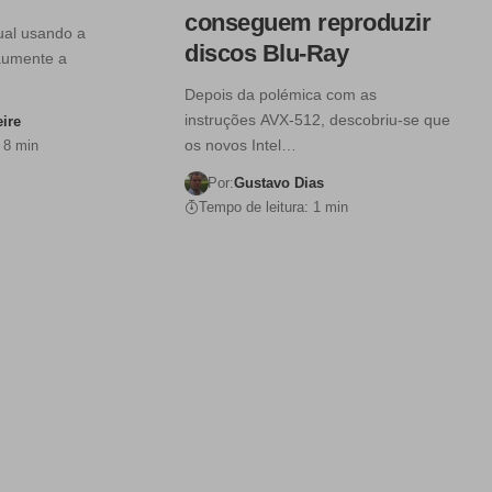
conseguem reproduzir
tual usando a
discos Blu-Ray
aumente a
Depois da polémica com as
instruções AVX-512, descobriu-se que
eire
os novos Intel…
 8 min
Por:
Gustavo Dias
Tempo de leitura: 1 min