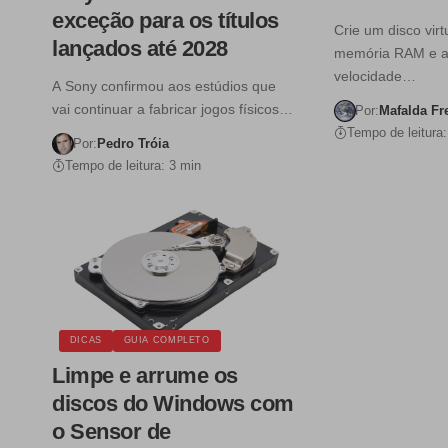
exceção para os títulos
Crie um disco vir
lançados até 2028
memória RAM e 
velocidade…
A Sony confirmou aos estúdios que
vai continuar a fabricar jogos físicos…
Por:
Mafalda Fr
Tempo de leitura:
Por:
Pedro Tróia
Tempo de leitura: 3 min
DICAS
GUIA COMPLETO
Limpe e arrume os
discos do Windows com
o Sensor de