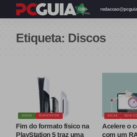
redaccao@pcguia
Etiqueta:
Discos
JOGOS
PLAYSTATION
DICAS
GUIA C
Fim do formato físico na
Acelere o 
PlayStation 5 traz uma
com um RA