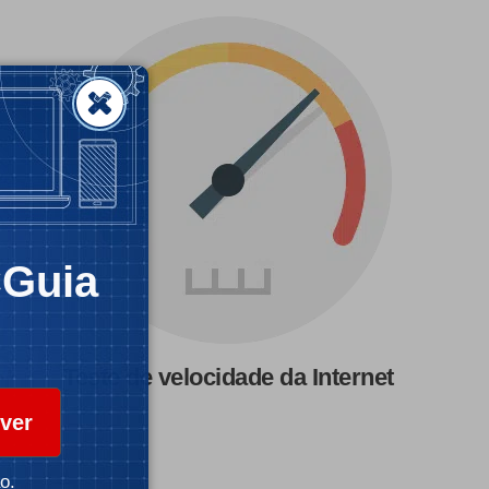
CGuia
Teste de velocidade da Internet
ver
o.