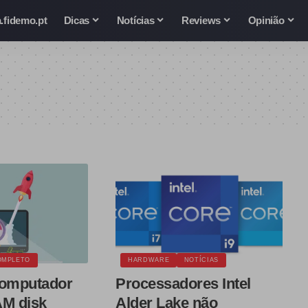
.fidemo.pt
Dicas
Notícias
Reviews
Opinião
OMPLETO
HARDWARE
NOTÍCIAS
computador
Processadores Intel
M disk
Alder Lake não