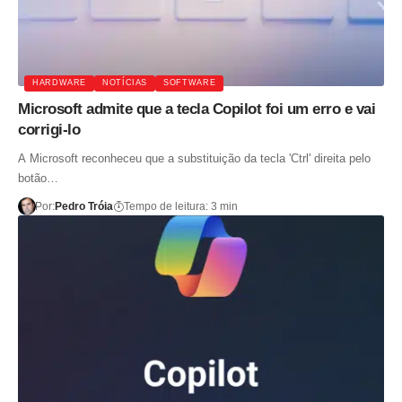
HARDWARE
NOTÍCIAS
SOFTWARE
Microsoft admite que a tecla Copilot foi um erro e vai
corrigi-lo
A Microsoft reconheceu que a substituição da tecla 'Ctrl' direita pelo
botão…
Por:
Pedro Tróia
Tempo de leitura: 3 min