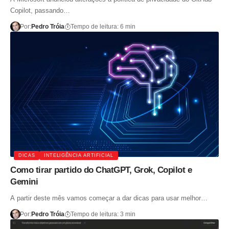
Copilot, passando…
Por:
Pedro Tróia
Tempo de leitura: 6 min
DICAS
INTELIGÊNCIA ARTIFICIAL
Como tirar partido do ChatGPT, Grok, Copilot e
Gemini
A partir deste mês vamos começar a dar dicas para usar melhor…
Por:
Pedro Tróia
Tempo de leitura: 3 min