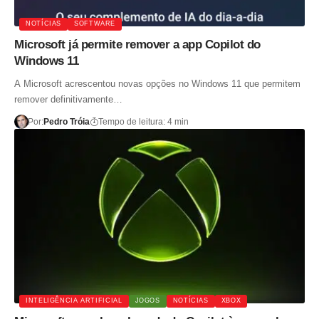
NOTÍCIAS
SOFTWARE
Microsoft já permite remover a app Copilot do
Windows 11
A Microsoft acrescentou novas opções no Windows 11 que permitem
remover definitivamente…
Por:
Pedro Tróia
Tempo de leitura: 4 min
INTELIGÊNCIA ARTIFICIAL
JOGOS
NOTÍCIAS
XBOX