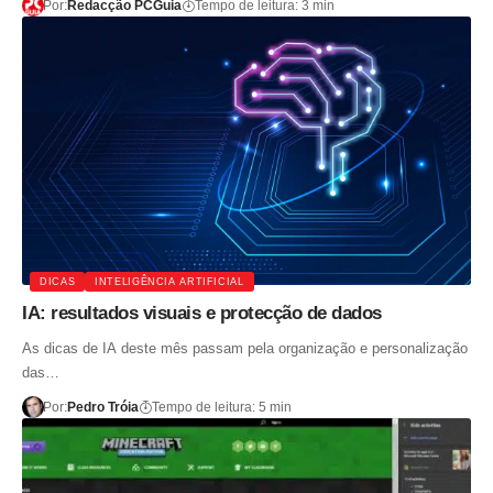
Por:
Redacção PCGuia
Tempo de leitura: 3 min
DICAS
INTELIGÊNCIA ARTIFICIAL
IA: resultados visuais e protecção de dados
As dicas de IA deste mês passam pela organização e personalização
das…
Por:
Pedro Tróia
Tempo de leitura: 5 min