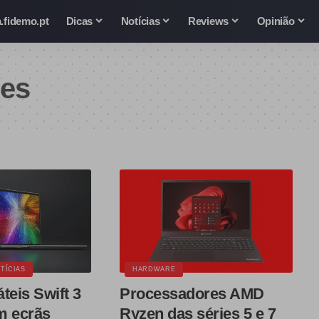
.fidemo.pt
Dicas
Notícias
Reviews
Opinião
es
TÍCIAS
HARDWARE
teis Swift 3
Processadores AMD
m ecrãs
Ryzen das séries 5 e 7