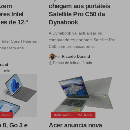
azem
chegam aos portáteis
es Intel
Satellite Pro C50 da
es de 12.ª
Dynabook
A Dynabook vai actualizar os
computadores portáteis Satellite Pro
 Intel Core H-Series
C50 com processadores…
chegaram aos
Por:
Ricardo Durand
Tempo de leitura: 1 min
urand
 1 min
TÍCIAS
HARDWARE
NOTÍCIAS
 8, Go 3 e
Acer anuncia nova