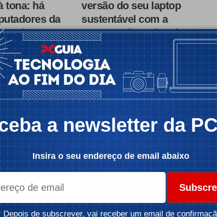
 tona: há
versão do seu laptop
utadores da
sustentável com a
à venda em
“marca” da National
Geographic
çou esta semana a
O Vero, um laptop da Acer feito com
ja online em…
plástico reciclado e cuja…
urand
Por:
Ricardo Durand
 2 min
Tempo de leitura: 2 min
ceba a newsletter da P
Insira o seu endereço de email abaixo
HARDWARE
NOTÍCIAS
Subscre
senta novos
HP aposta no universo
ro com
Chromebook com o
Depois de subscrever, vai receber um email de confirmaçã