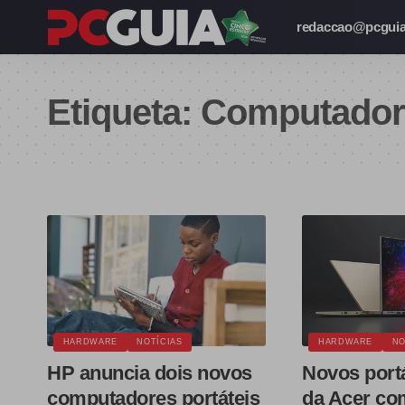
redaccao@pcguia
Etiqueta:
Computador
HARDWARE
NOTÍCIAS
HARDWARE
NO
HP anuncia dois novos
Novos portá
computadores portáteis
da Acer co