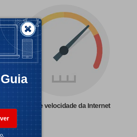
CGuia
Teste de velocidade da Internet
ver
o.