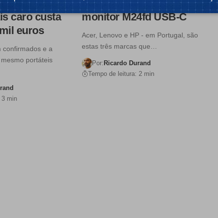
ores M1 Max
novo portátil x2 11 e o
is caro custa
monitor M24fd USB-C
mil euros
Acer, Lenovo e HP - em Portugal, são
estas três marcas que…
 confirmados e a
 mesmo portáteis
Por:
Ricardo Durand
Tempo de leitura: 2 min
urand
 3 min