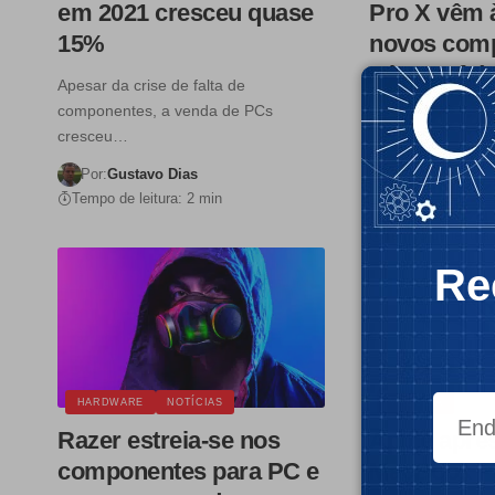
em 2021 cresceu quase
Pro X vêm à
15%
novos comp
Microsoft 
Apesar da crise de falta de
Portugal
componentes, a venda de PCs
cresceu…
A Microsoft come
vender, na sua lo
Por:
Gustavo Dias
Tempo de leitura: 2 min
Por:
Ricardo D
Tempo de leitura:
Re
HARDWARE
NOTÍCIAS
MACGUIA
Razer estreia-se nos
Apple apre
componentes para PC e
MacBook P