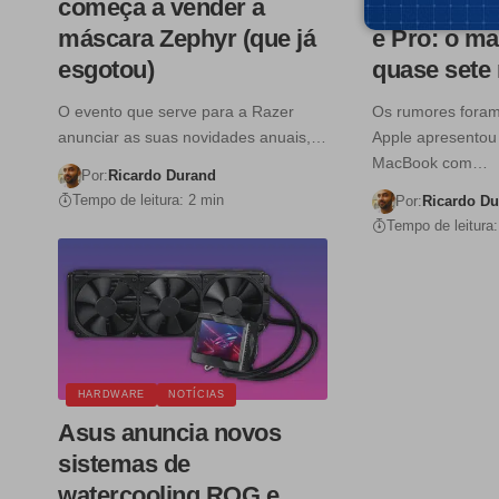
começa a vender a
processad
máscara Zephyr (que já
e Pro: o ma
esgotou)
quase sete 
O evento que serve para a Razer
Os rumores foram
anunciar as suas novidades anuais,…
Apple apresentou
MacBook com…
Por:
Ricardo Durand
Tempo de leitura: 2 min
Por:
Ricardo D
Tempo de leitura:
HARDWARE
NOTÍCIAS
Asus anuncia novos
sistemas de
watercooling ROG e