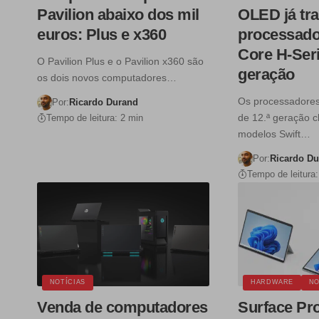
Pavilion abaixo dos mil
OLED já tr
euros: Plus e x360
processador
Core H-Seri
O Pavilion Plus e o Pavilion x360 são
geração
os dois novos computadores…
Os processadores
Por:
Ricardo Durand
de 12.ª geração 
Tempo de leitura: 2 min
modelos Swift…
Por:
Ricardo D
Tempo de leitura:
NOTÍCIAS
HARDWARE
NO
Venda de computadores
Surface Pro