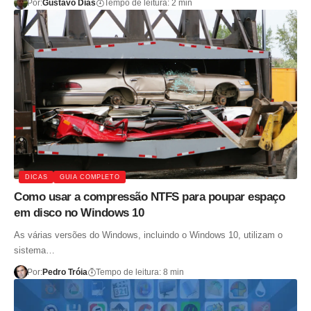
Por:
Gustavo Dias
Tempo de leitura: 2 min
DICAS
GUIA COMPLETO
Como usar a compressão NTFS para poupar espaço
em disco no Windows 10
As várias versões do Windows, incluindo o Windows 10, utilizam o
sistema…
Por:
Pedro Tróia
Tempo de leitura: 8 min