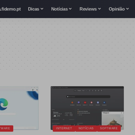
.fidemo.pt
Dicas
Notícias
Reviews
Opinião
TWARE
INTERNET
NOTÍCIAS
SOFTWARE