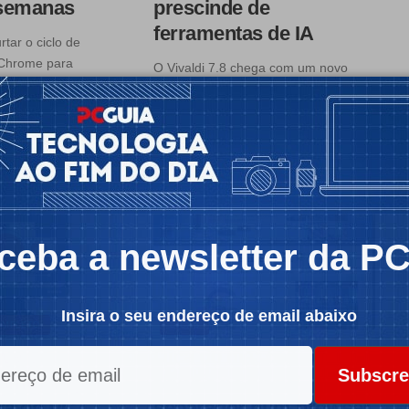
 semanas
prescinde de
ferramentas de IA
tar o ciclo de
 Chrome para
O Vivaldi 7.8 chega com um novo
sistema de mosaico de
separadores…
a
 4 min
Por:
Pedro Tróia
Tempo de leitura: 3 min
ceba a newsletter da P
Insira o seu endereço de email abaixo
OMPLETO
DICAS
 versão
Dica do dia: como
Subscre
Camtasia para
reabrir o último
rã do PC
separador num browser