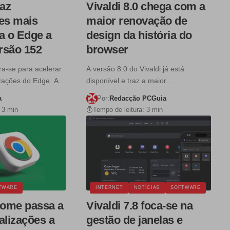
raz
Vivaldi 8.0 chega com a
ões mais
maior renovação de
a o Edge a
design da história do
ersão 152
browser
ra-se para acelerar
A versão 8.0 do Vivaldi já está
lizações do Edge. A…
disponível e traz a maior…
a
Por:
Redacção PCGuia
 3 min
Tempo de leitura: 3 min
TWARE
INTERNET
NOTÍCIAS
SOFTWARE
ome passa a
Vivaldi 7.8 foca-se na
alizações a
gestão de janelas e