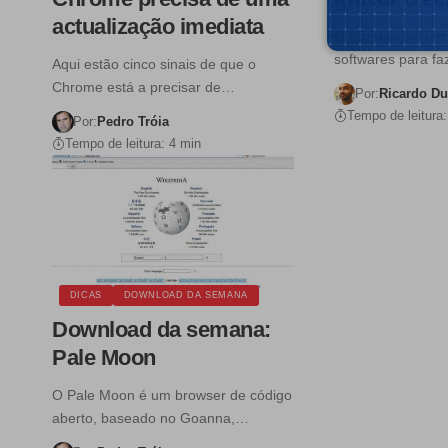
actualização imediata
O Camtasia é um
softwares para f
Aqui estão cinco sinais de que o
Chrome está a precisar de…
Por:
Ricardo D
Tempo de leitura:
Por:
Pedro Tróia
Tempo de leitura: 4 min
DICAS
DOWNLOAD DA SEMANA
Download da semana:
Pale Moon
O Pale Moon é um browser de código
aberto, baseado no Goanna,…