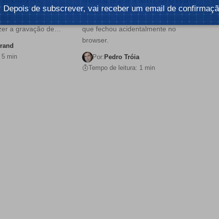
Depois de subscrever, vai receber um email de confirmaçã
 dos melhores
Recupere facilmente os separadores
azer a gravação de…
que fechou acidentalmente no
browser.
urand
 5 min
Por:
Pedro Tróia
Tempo de leitura: 1 min