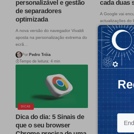
personalizável e gestão
cada duas
de separadores
A Google vai encur
optimizada
actualizações do
duas…
A nova versão do navegador Vivaldi
aposta na personalização extrema do
Por:
Pedro Trói
ecrã…
Tempo de leitura:
Por:
Pedro Tróia
Tempo de leitura: 4 min
Re
DICAS
DICAS
GUIA C
Dica do dia: 5 Sinais de
Use a nova
que o seu browser
online do 
Chrome precisa de uma
gravar o ec