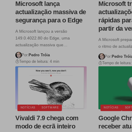
Microsoft lança
Microsoft t
actualização massiva de
actualizaç
segurança para o Edge
rápidas par
partir da v
A Microsoft lançou a versão
149.0.4022.80 do Edge, uma
A Microsoft prepa
actualização massiva que…
o ritmo de actua
Por:
Pedro Tróia
Por:
Pedro Trói
Tempo de leitura: 4 min
Tempo de leitura:
NOTÍCIAS
SOFTWARE
NOTÍCIAS
SOF
Vivaldi 7.9 chega com
Google Chr
modo de ecrã inteiro
receber atu