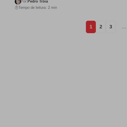
Por:
Pedro Tróia
Tempo de leitura: 2 min
1
2
3
…