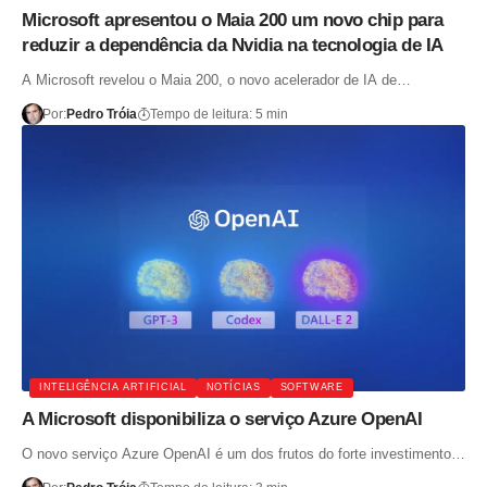
Microsoft apresentou o Maia 200 um novo chip para
reduzir a dependência da Nvidia na tecnologia de IA
A Microsoft revelou o Maia 200, o novo acelerador de IA de…
Por:
Pedro Tróia
Tempo de leitura: 5 min
INTELIGÊNCIA ARTIFICIAL
NOTÍCIAS
SOFTWARE
A Microsoft disponibiliza o serviço Azure OpenAI
O novo serviço Azure OpenAI é um dos frutos do forte investimento…