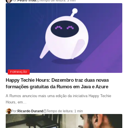
Por:
Pedro Tróia
Tempo de leitura: 3 min
FORMAÇÃO
Happy Techie Hours: Dezembro traz duas novas
formações gratuitas da Rumos em Java e Azure
A Rumos anunciou mais uma edição da iniciativa Happy Techie
Hours, em…
Por:
Ricardo Durand
Tempo de leitura: 1 min