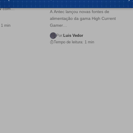
Europa
onte de alimentação
0W com…
A Antec lançou novas fontes de
alimentação da gama High Current
Gamer…
 1 min
Por:
Luis Vedor
Tempo de leitura: 1 min