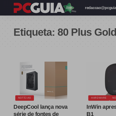
redaccao@pcguia
Etiqueta:
80 Plus Gol
NOTÍCIAS
HARDWARE
NO
DeepCool lança nova
InWin apres
série de fontes de
B1