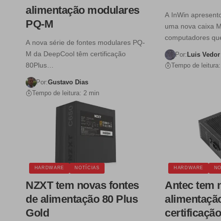
alimentação modulares
A InWin apresent
PQ-M
uma nova caixa M
computadores q
A nova série de fontes modulares PQ-
M da DeepCool têm certificação
Por:
Luis Vedor
80Plus…
Tempo de leitura:
Por:
Gustavo Dias
Tempo de leitura: 2 min
HARDWARE
NOTÍCIAS
HARDWARE
NO
NZXT tem novas fontes
Antec tem 
de alimentação 80 Plus
alimentaçã
Gold
certificaçã