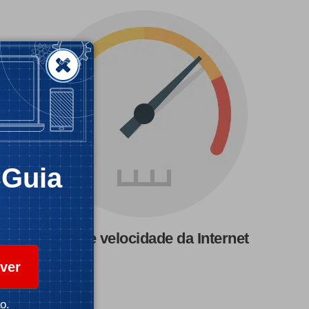
CGuia
Teste de velocidade da Internet
ver
o.