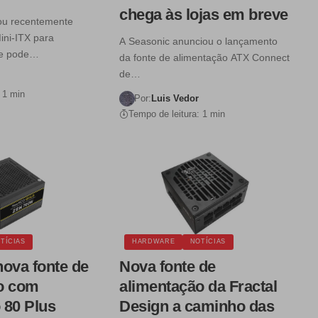
chega às lojas em breve
ou recentemente
ini-ITX para
A Seasonic anunciou o lançamento
ue pode…
da fonte de alimentação ATX Connect
de…
 1 min
Por:
Luis Vedor
Tempo de leitura: 1 min
TÍCIAS
HARDWARE
NOTÍCIAS
nova fonte de
Nova fonte de
o com
alimentação da Fractal
o 80 Plus
Design a caminho das