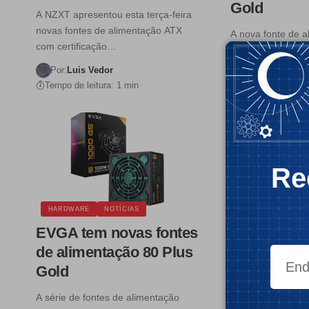
Gold
A NZXT apresentou esta terça-feira
novas fontes de alimentação ATX
A nova fonte de 
com certificação…
Gold Zen da Ante
certificação…
Por:
Luis Vedor
Tempo de leitura: 1 min
Por:
Luis Vedor
Tempo de leitura:
Re
HARDWARE
NOTÍCIAS
HARDWARE
NO
EVGA tem novas fontes
SilverStone
de alimentação 80 Plus
fonte de al
Gold
SFX SX700
A série de fontes de alimentação
A SilverStone ap