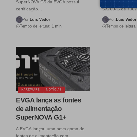
SuperNOVA G5 da EVGA possui
recentemente a f
certificação…
SX700-G de 70
Por:
Luis Vedor
Por:
Luis Vedor
Tempo de leitura: 1 min
Tempo de leitura:
HARDWARE
NOTÍCIAS
EVGA lança as fontes
de alimentação
SuperNOVA G1+
A EVGA lançou uma nova gama de
fontes de alimentação com