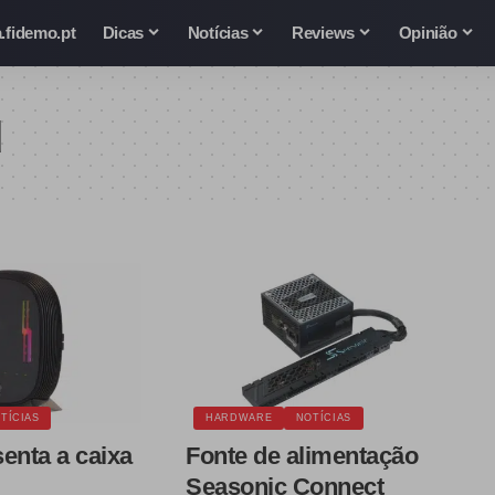
.fidemo.pt
Dicas
Notícias
Reviews
Opinião
d
TÍCIAS
HARDWARE
NOTÍCIAS
enta a caixa
Fonte de alimentação
Seasonic Connect