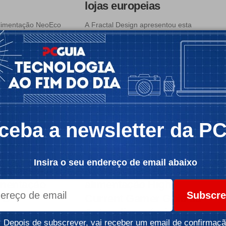
lojas europeias
alimentação NeoEco
A Fractal Design apresentou esta
c possui
quarta-feira uma nova fonte de
alimentação, a…
Por:
Luis Vedor
 1 min
Tempo de leitura: 1 min
ceba a newsletter da P
TÍCIAS
HARDWARE
NOTÍCIAS
Insira o seu endereço de email abaixo
 apresenta a
Novas fontes de
imentação
alimentação High
Subscre
-G
Current Gamer Gold da
Antec disponíveis na
resentou
Depois de subscrever, vai receber um email de confirmaçã