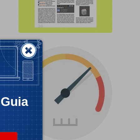
CGuia