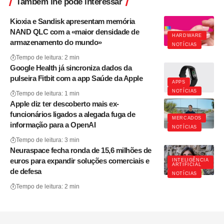
Também lhe pode interessar
Kioxia e Sandisk apresentam memória
NAND QLC com a «maior densidade de
HARDWARE
armazenamento do mundo»
NOTÍCIAS
Tempo de leitura: 2 min
Google Health já sincroniza dados da
pulseira Fitbit com a app Saúde da Apple
APPS
NOTÍCIAS
Tempo de leitura: 1 min
Apple diz ter descoberto mais ex-
funcionários ligados a alegada fuga de
MERCADOS
informação para a OpenAI
NOTÍCIAS
Tempo de leitura: 3 min
Neuraspace fecha ronda de 15,6 milhões de
euros para expandir soluções comerciais e
INTELIGÊNCIA
ARTIFICIAL
de defesa
NOTÍCIAS
Tempo de leitura: 2 min