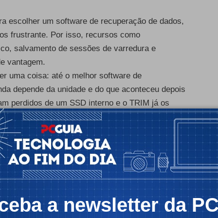
ara escolher um software de recuperação de dados,
s frustrante. Por isso, recursos como
sco
, salvamento de sessões de varredura e
de vantagem.
er uma coisa: até o melhor software de
inda depende da unidade e do que aconteceu depois
am perdidos de um SSD interno e o TRIM já os
 software geralmente não consegue recuperá-los.
menta nem salve os arquivos recuperados na mesma
hores recuperadores de
ceba a newsletter da P
 tabela abaixo mostra como as ferramentas se
ais detalhes.