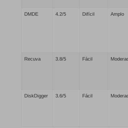
DMDE
4.2/5
Difícil
Amplo
Recuva
3.8/5
Fácil
Modera
DiskDigger
3.6/5
Fácil
Modera