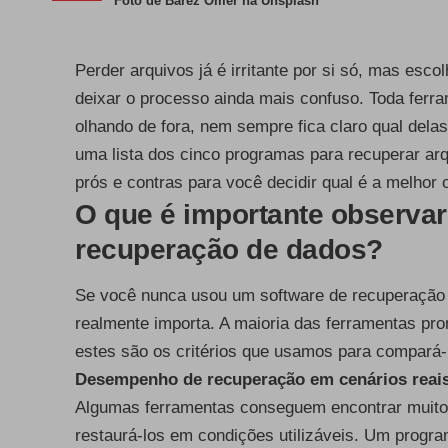
Foto de
Barez Omer
na
Unsplash
Perder arquivos já é irritante por si só, mas es
deixar o processo ainda mais confuso. Toda ferra
olhando de fora, nem sempre fica claro qual dela
uma lista dos cinco programas para recuperar a
prós e contras para você decidir qual é a melhor
O que é importante observa
recuperação de dados?
Se você nunca usou um software de recuperação d
realmente importa. A maioria das ferramentas pro
estes são os critérios que usamos para compará-
Desempenho de recuperação em cenários reai
Algumas ferramentas conseguem encontrar muitos
restaurá-los em condições utilizáveis. Um progr