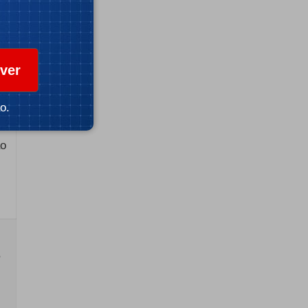
ra
ver
o.
ão
,