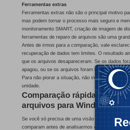
Ferramentas extras
Ferramentas extras não são o principal motivo p
mas podem tornar o processo mais seguro e meno
monitoramento
SMART
, criação de
imagem de di
ferramentas de reparo de arquivos são uma gran
Antes de irmos para a comparação, vale esclarec
recuperação de dados tem limites. O resultado a
que os arquivos desapareceram. Se os dados for
apagou, ou se os arquivos foram sobrescritos, o
Para não piorar a situação, não instale a ferra
unidade.
Comparação rápida dos mel
arquivos para Windows
Re
Se você só precisa de uma visão geral rápida, a
comparam antes de analisarmos cada uma com m