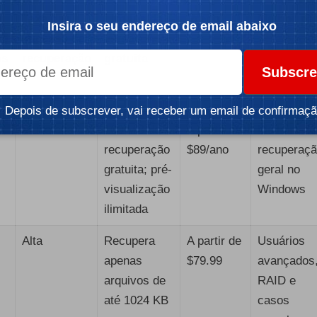
e
Taxa de
Limites da
Preço
Melhor pa
Insira o seu endereço de email abaixo
sucesso na
versão
os
recuperação
gratuita
Subscre
Depois de subscrever, vai receber um email de confirmaçã
Muito alta
100 MB de
A partir de
Melhor
recuperação
$89/ano
recuperaç
gratuita; pré-
geral no
visualização
Windows
ilimitada
Alta
Recupera
A partir de
Usuários
apenas
$79.99
avançados
arquivos de
RAID e
até 1024 KB
casos