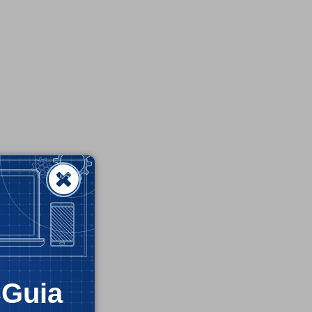
CGuia