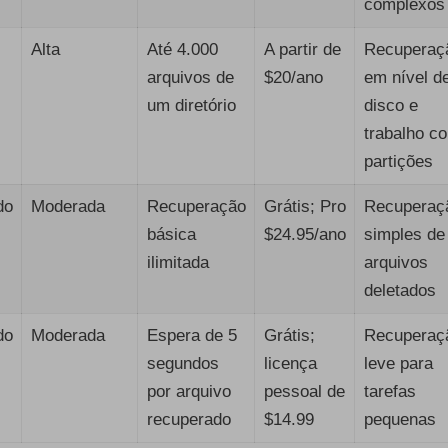
complexos
Alta
Até 4.000
A partir de
Recuperaç
arquivos de
$20/ano
em nível d
um diretório
disco e
trabalho c
partições
do
Moderada
Recuperação
Grátis; Pro
Recuperaç
básica
$24.95/ano
simples de
ilimitada
arquivos
deletados
do
Moderada
Espera de 5
Grátis;
Recuperaç
segundos
licença
leve para
por arquivo
pessoal de
tarefas
recuperado
$14.99
pequenas