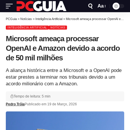
Aa
PCGuia
>
Notícias
>
Inteligência Artificial
>
Microsoft ameaça processar OpenAI e Amazon devido a acordo de 50 mil milhões
INTELIGÊNCIA ARTIFICIAL
NOTÍCIAS
Microsoft ameaça processar
OpenAI e Amazon devido a acordo
de 50 mil milhões
A aliança histórica entre a Microsoft e a OpenAI pode
estar prestes a terminar nos tribunais devido a um
acordo milionário com a Amazon.
Tempo de leitura: 5 min
Pedro Tróia
Publicado em 19 de Março, 2026