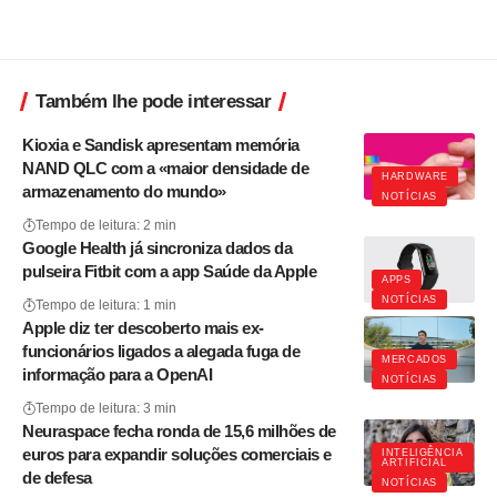
Também lhe pode interessar
Kioxia e Sandisk apresentam memória
NAND QLC com a «maior densidade de
HARDWARE
armazenamento do mundo»
NOTÍCIAS
Tempo de leitura: 2 min
Google Health já sincroniza dados da
pulseira Fitbit com a app Saúde da Apple
APPS
NOTÍCIAS
Tempo de leitura: 1 min
Apple diz ter descoberto mais ex-
funcionários ligados a alegada fuga de
MERCADOS
informação para a OpenAI
NOTÍCIAS
Tempo de leitura: 3 min
Neuraspace fecha ronda de 15,6 milhões de
euros para expandir soluções comerciais e
INTELIGÊNCIA
ARTIFICIAL
de defesa
NOTÍCIAS