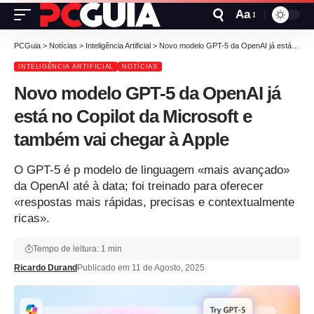
Aa
PCGuia
>
Notícias
>
Inteligência Artificial
>
Novo modelo GPT-5 da OpenAI já está no Copilot da Microsoft e também vai chegar à Apple
INTELIGÊNCIA ARTIFICIAL
NOTÍCIAS
Novo modelo GPT-5 da OpenAI já
está no Copilot da Microsoft e
também vai chegar à Apple
O GPT-5 é p modelo de linguagem «mais avançado»
da OpenAI até à data; foi treinado para oferecer
«respostas mais rápidas, precisas e contextualmente
ricas».
Tempo de leitura: 1 min
Ricardo Durand
Publicado em 11 de Agosto, 2025