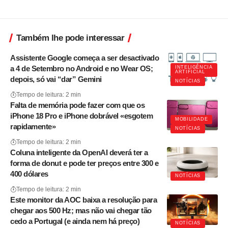
Também lhe pode interessar
Assistente Google começa a ser desactivado
a 4 de Setembro no Android e no Wear OS;
INTELIGÊNCIA
ARTIFICIAL
depois, só vai “dar” Gemini
NOTÍCIAS
Tempo de leitura: 2 min
Falta de memória pode fazer com que os
iPhone 18 Pro e iPhone dobrável «esgotem
MOBILIDADE
rapidamente»
NOTÍCIAS
Tempo de leitura: 2 min
Coluna inteligente da OpenAI deverá ter a
forma de donut e pode ter preços entre 300 e
400 dólares
NOTÍCIAS
Tempo de leitura: 2 min
Este monitor da AOC baixa a resolução para
chegar aos 500 Hz; mas não vai chegar tão
cedo a Portugal (e ainda nem há preço)
NOTÍCIAS