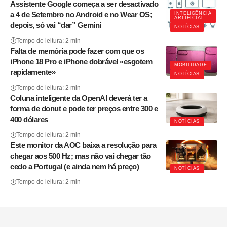
Assistente Google começa a ser desactivado
a 4 de Setembro no Android e no Wear OS;
INTELIGÊNCIA
ARTIFICIAL
depois, só vai “dar” Gemini
NOTÍCIAS
Tempo de leitura: 2 min
Falta de memória pode fazer com que os
iPhone 18 Pro e iPhone dobrável «esgotem
MOBILIDADE
rapidamente»
NOTÍCIAS
Tempo de leitura: 2 min
Coluna inteligente da OpenAI deverá ter a
forma de donut e pode ter preços entre 300 e
400 dólares
NOTÍCIAS
Tempo de leitura: 2 min
Este monitor da AOC baixa a resolução para
chegar aos 500 Hz; mas não vai chegar tão
cedo a Portugal (e ainda nem há preço)
NOTÍCIAS
Tempo de leitura: 2 min