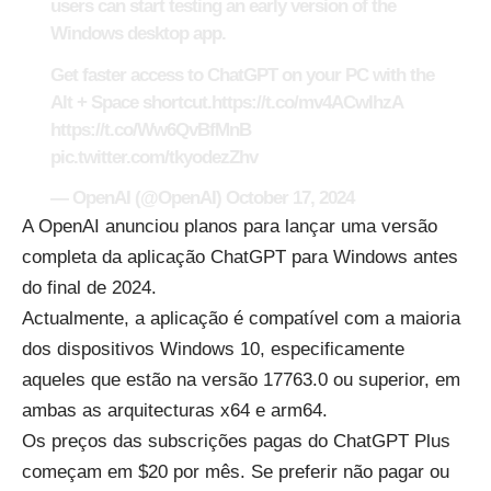
users can start testing an early version of the
Windows desktop app.
Get faster access to ChatGPT on your PC with the
Alt + Space shortcut.
https://t.co/mv4ACwIhzA
https://t.co/Ww6QvBfMnB
pic.twitter.com/tkyodezZhv
— OpenAI (@OpenAI)
October 17, 2024
A OpenAI anunciou planos para lançar uma versão
completa da aplicação ChatGPT para Windows antes
do final de 2024.
Actualmente, a aplicação é compatível com a maioria
dos dispositivos Windows 10, especificamente
aqueles que estão na versão 17763.0 ou superior, em
ambas as arquitecturas x64 e arm64.
Os preços das subscrições pagas do ChatGPT Plus
começam em $20 por mês. Se preferir não pagar ou