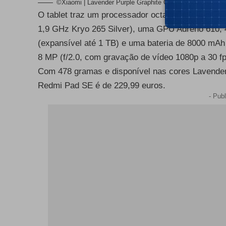
©Xiaomi | Lavender Purple Graphite Gray e Mint Green 
O tablet traz um processador octacore Snapdrago
1,9 GHz Kryo 265 Silver), uma GPU Adreno 610
(expansível até 1 TB) e uma bateria de 8000 mA
8 MP (f/2.0, com gravação de vídeo 1080p a 30 fps
Com 478 gramas e disponível nas cores Lavender 
Redmi Pad SE é de 229,99 euros.
- Publ