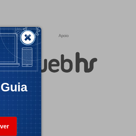
Apoio
CGuia
ver