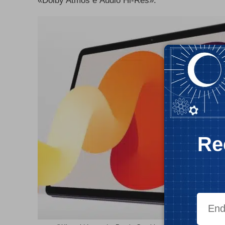
«
Dolby Atmos
e Áudio Hi-Res».
Re