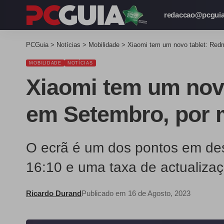
redaccao@pcguia
PCGuia
>
Notícias
>
Mobilidade
>
Xiaomi tem um novo tablet: Red
MOBILIDADE
NOTÍCIAS
Xiaomi tem um novo
em Setembro, por 
O ecrã é um dos pontos em des
16:10 e uma taxa de actualiza
Ricardo Durand
Publicado em 16 de Agosto, 2023