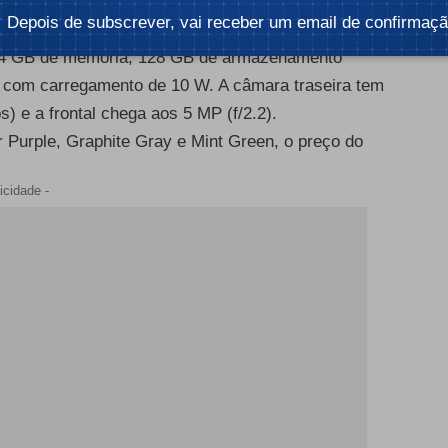
são as cores do novo Redmi Pad SE
Depois de subscrever, vai receber um email de confirmaçã
n 680 de 6 nm (4 x 2,4 GHz Kryo 265 Gold + 4 x
, 4 GB de memória, 128 GB de armazenamento
h com carregamento de 10 W. A câmara traseira tem
) e a frontal chega aos 5 MP (f/2.2).
Purple, Graphite Gray e Mint Green, o preço do
icidade -