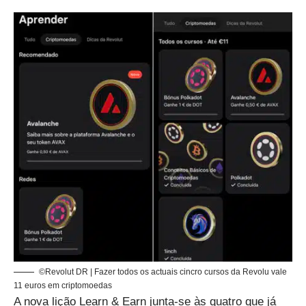
©Revolut DR | Fazer todos os actuais cincro cursos da Revolu vale
11 euros em criptomoedas
A nova lição Learn & Earn junta-se às quatro que já