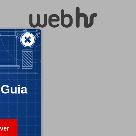
CGuia
ver