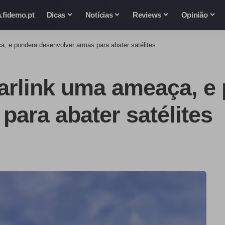
.fidemo.pt
Dicas
Notícias
Reviews
Opinião
a, e pondera desenvolver armas para abater satélites
arlink uma ameaça, e
para abater satélites