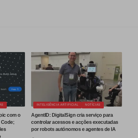
AS
INTELIGÊNCIA ARTIFICIAL
NOTÍCIAS
pic com o
AgentID: DigitalSign cria serviço para
 Code;
controlar acessos e acções executadas
des
por robots autónomos e agentes de IA
o