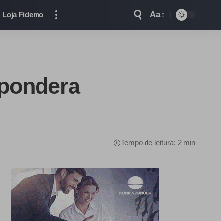
Aa
Loja Fidemo
 pondera
Tempo de leitura: 2 min