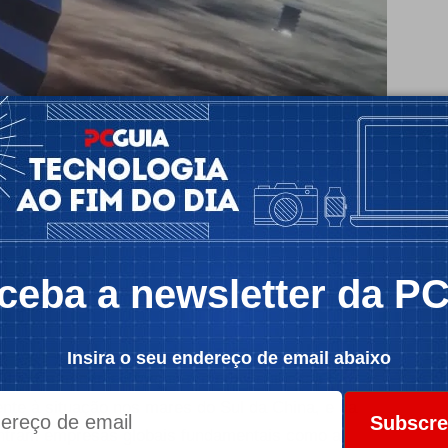
ceba a newsletter da P
Insira o seu endereço de email abaixo
 altura, em que as forças armadas chinesas e o
ente à situação nos mares do Sul da China, e da
Subscre
contram empresas globais fundamentais como a