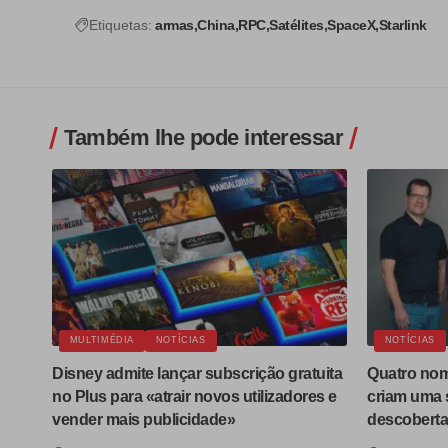
Etiquetas:
armas
China
RPC
Satélites
SpaceX
Starlink
Também lhe pode interessar
MULTIMÉDIA
NOTÍCIAS
NOTÍCIAS
Disney admite lançar subscrição gratuita
Quatro nom
no Plus para «atrair novos utilizadores e
criam uma s
vender mais publicidade»
descoberta 