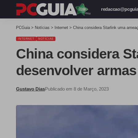
redaccao@pcguia
PCGuia
>
Notícias
>
Internet
>
China considera Starlink uma ameaç
INTERNET
NOTÍCIAS
China considera St
desenvolver armas 
Gustavo Dias
Publicado em 8 de Março, 2023