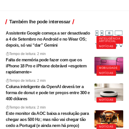
Também lhe pode interessar
Assistente Google começa a ser desactivado
a 4 de Setembro no Android e no Wear OS;
INTELIGÊNCIA
ARTIFICIAL
depois, só vai “dar” Gemini
NOTÍCIAS
Tempo de leitura: 2 min
Falta de memória pode fazer com que os
iPhone 18 Pro e iPhone dobrável «esgotem
MOBILIDADE
rapidamente»
NOTÍCIAS
Tempo de leitura: 2 min
Coluna inteligente da OpenAI deverá ter a
forma de donut e pode ter preços entre 300 e
400 dólares
NOTÍCIAS
Tempo de leitura: 2 min
Este monitor da AOC baixa a resolução para
chegar aos 500 Hz; mas não vai chegar tão
cedo a Portugal (e ainda nem há preço)
NOTÍCIAS