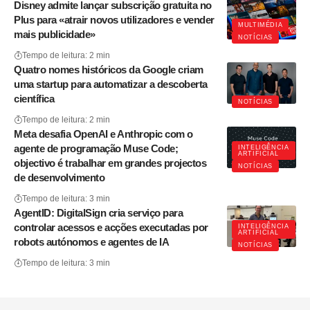
Disney admite lançar subscrição gratuita no
Plus para «atrair novos utilizadores e vender
MULTIMÉDIA
mais publicidade»
NOTÍCIAS
Tempo de leitura: 2 min
Quatro nomes históricos da Google criam
uma startup para automatizar a descoberta
científica
NOTÍCIAS
Tempo de leitura: 2 min
Meta desafia OpenAI e Anthropic com o
agente de programação Muse Code;
INTELIGÊNCIA
ARTIFICIAL
objectivo é trabalhar em grandes projectos
NOTÍCIAS
de desenvolvimento
Tempo de leitura: 3 min
AgentID: DigitalSign cria serviço para
controlar acessos e acções executadas por
INTELIGÊNCIA
ARTIFICIAL
robots autónomos e agentes de IA
NOTÍCIAS
Tempo de leitura: 3 min