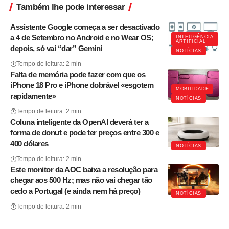
Também lhe pode interessar
Assistente Google começa a ser desactivado
a 4 de Setembro no Android e no Wear OS;
INTELIGÊNCIA
ARTIFICIAL
depois, só vai “dar” Gemini
NOTÍCIAS
Tempo de leitura: 2 min
Falta de memória pode fazer com que os
iPhone 18 Pro e iPhone dobrável «esgotem
MOBILIDADE
rapidamente»
NOTÍCIAS
Tempo de leitura: 2 min
Coluna inteligente da OpenAI deverá ter a
forma de donut e pode ter preços entre 300 e
400 dólares
NOTÍCIAS
Tempo de leitura: 2 min
Este monitor da AOC baixa a resolução para
chegar aos 500 Hz; mas não vai chegar tão
cedo a Portugal (e ainda nem há preço)
NOTÍCIAS
Tempo de leitura: 2 min