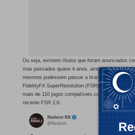
Ou seja, existem títulos que foram anunciados 
mas passados quase 4 anos, ainda não receberam 
mesmos pudessem passar a tirar partido do DLSS
FidelityFX SuperResolution (FSR), que celebra a
mais de 110 jogos compatíveis com a mesma, tant
recente FSR 2.0.
Re