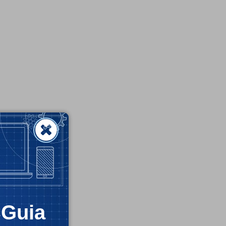
CGuia