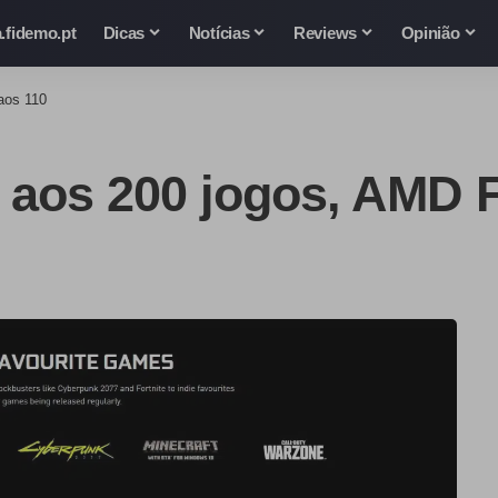
.fidemo.pt
Dicas
Notícias
Reviews
Opinião
aos 110
 aos 200 jogos, AMD 