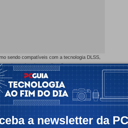
como sendo compatíveis com a tecnologia DLSS,
qualquer tipo de actualização para que os
. Curiosamente, a tecnologia rival da AMD, o AMD
gora um ano desde o seu lançamento, já conta com
o na variante original FSR 1.0, como na mais
ceba a newsletter da P