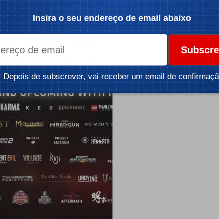
Insira o seu endereço de email abaixo
Subscre
Depois de subscrever, vai receber um email de confirmaçã