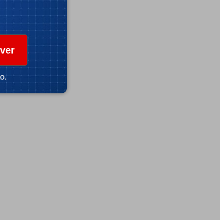
ver
o.