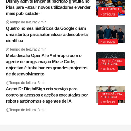
Disney admite lançar subscrição gratuita no
Plus para «atrair novos utilizadores e vender
MULTIMÉDIA
mais publicidade»
NOTÍCIAS
Tempo de leitura: 2 min
Quatro nomes históricos da Google criam
uma startup para automatizar a descoberta
científica
NOTÍCIAS
Tempo de leitura: 2 min
Meta desafia OpenAI e Anthropic com o
agente de programação Muse Code;
INTELIGÊNCIA
ARTIFICIAL
objectivo é trabalhar em grandes projectos
NOTÍCIAS
de desenvolvimento
Tempo de leitura: 3 min
AgentID: DigitalSign cria serviço para
controlar acessos e acções executadas por
INTELIGÊNCIA
ARTIFICIAL
robots autónomos e agentes de IA
NOTÍCIAS
Tempo de leitura: 3 min