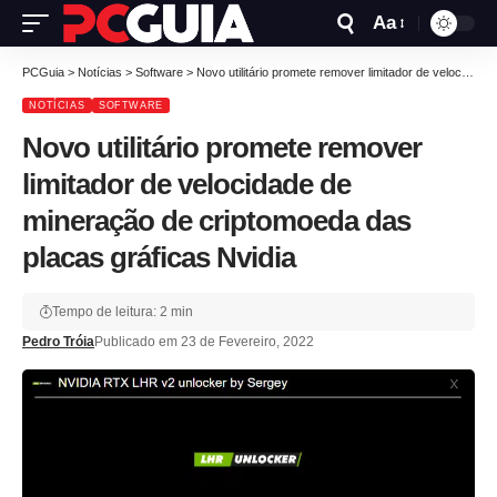
Aa
PCGuia
>
Notícias
>
Software
>
Novo utilitário promete remover limitador de velocidade de mineração de criptomoeda das placas gráficas Nvidia
NOTÍCIAS
SOFTWARE
Novo utilitário promete remover
limitador de velocidade de
mineração de criptomoeda das
placas gráficas Nvidia
Tempo de leitura: 2 min
Pedro Tróia
Publicado em 23 de Fevereiro, 2022