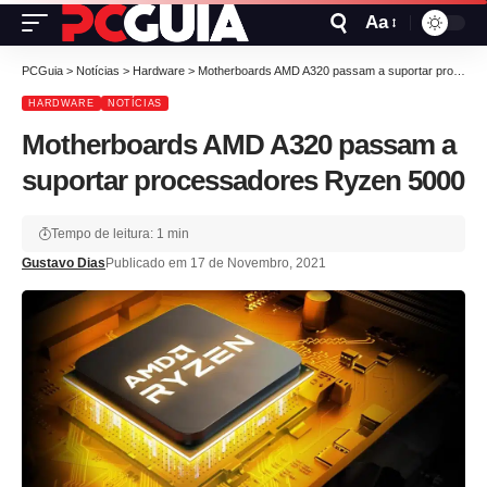
Aa
PCGuia
>
Notícias
>
Hardware
>
Motherboards AMD A320 passam a suportar processadores Ryzen 5000
HARDWARE
NOTÍCIAS
Motherboards AMD A320 passam a
suportar processadores Ryzen 5000
Tempo de leitura: 1 min
Gustavo Dias
Publicado em 17 de Novembro, 2021