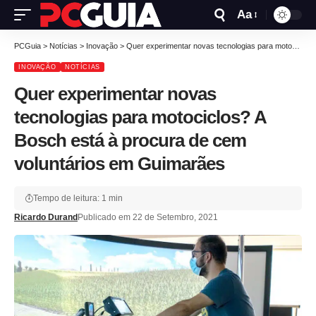
Aa
PCGuia
>
Notícias
>
Inovação
>
Quer experimentar novas tecnologias para motociclos? A Bosch está à procura de cem voluntários em Guimarães
INOVAÇÃO
NOTÍCIAS
Quer experimentar novas
tecnologias para motociclos? A
Bosch está à procura de cem
voluntários em Guimarães
Tempo de leitura: 1 min
Ricardo Durand
Publicado em 22 de Setembro, 2021