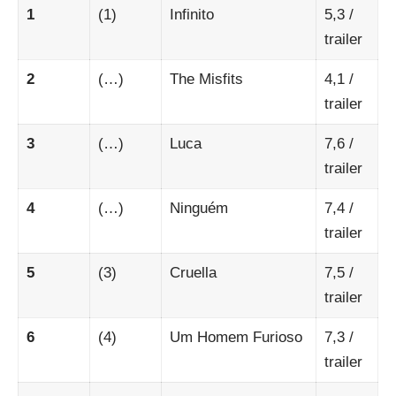
1
(1)
Infinito
5,3
/
trailer
2
(…)
The Misfits
4,1
/
trailer
3
(…)
Luca
7,6
/
trailer
4
(…)
Ninguém
7,4
/
trailer
5
(3)
Cruella
7,5
/
trailer
6
(4)
Um Homem Furioso
7,3
/
trailer