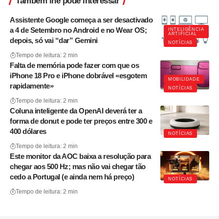
Também lhe pode interessar
Assistente Google começa a ser desactivado
a 4 de Setembro no Android e no Wear OS;
INTELIGÊNCIA
ARTIFICIAL
depois, só vai “dar” Gemini
NOTÍCIAS
Tempo de leitura: 2 min
Falta de memória pode fazer com que os
iPhone 18 Pro e iPhone dobrável «esgotem
MOBILIDADE
rapidamente»
NOTÍCIAS
Tempo de leitura: 2 min
Coluna inteligente da OpenAI deverá ter a
forma de donut e pode ter preços entre 300 e
400 dólares
NOTÍCIAS
Tempo de leitura: 2 min
Este monitor da AOC baixa a resolução para
chegar aos 500 Hz; mas não vai chegar tão
cedo a Portugal (e ainda nem há preço)
NOTÍCIAS
Tempo de leitura: 2 min