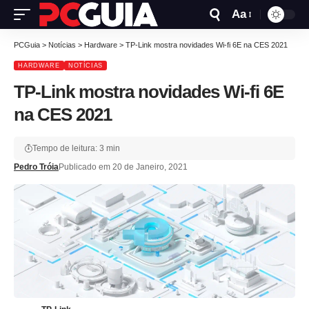
Aa
PCGuia
>
Notícias
>
Hardware
>
TP-Link mostra novidades Wi-fi 6E na CES 2021
HARDWARE
NOTÍCIAS
TP-Link mostra novidades Wi-fi 6E
na CES 2021
Tempo de leitura: 3 min
Pedro Tróia
Publicado em 20 de Janeiro, 2021