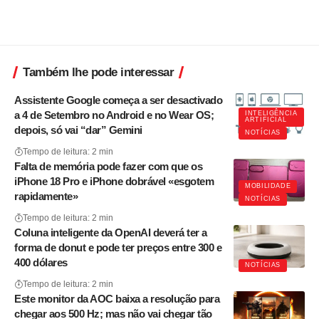
Também lhe pode interessar
Assistente Google começa a ser desactivado
a 4 de Setembro no Android e no Wear OS;
INTELIGÊNCIA
ARTIFICIAL
depois, só vai “dar” Gemini
NOTÍCIAS
Tempo de leitura: 2 min
Falta de memória pode fazer com que os
iPhone 18 Pro e iPhone dobrável «esgotem
MOBILIDADE
rapidamente»
NOTÍCIAS
Tempo de leitura: 2 min
Coluna inteligente da OpenAI deverá ter a
forma de donut e pode ter preços entre 300 e
400 dólares
NOTÍCIAS
Tempo de leitura: 2 min
Este monitor da AOC baixa a resolução para
chegar aos 500 Hz; mas não vai chegar tão