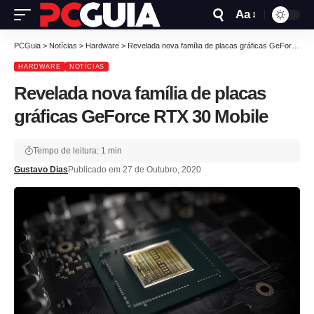
Aa
PCGuia
>
Notícias
>
Hardware
>
Revelada nova família de placas gráficas GeForce RTX 30 Mobile
HARDWARE
NOTÍCIAS
Revelada nova família de placas
gráficas GeForce RTX 30 Mobile
Tempo de leitura: 1 min
Gustavo Dias
Publicado em 27 de Outubro, 2020