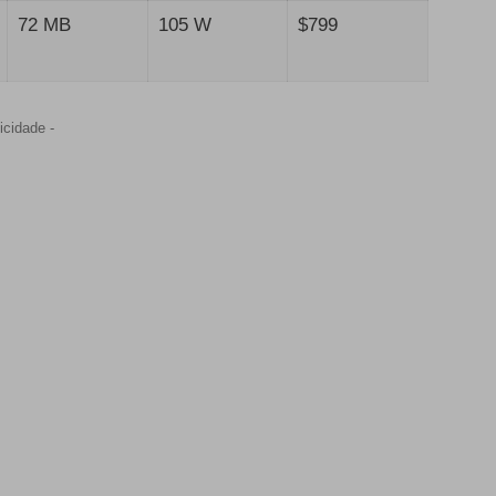
72 MB
105 W
$799
icidade -