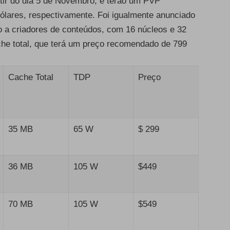
artir do dia 5 de Novembro, e terão um PVP
ólares, respectivamente. Foi igualmente anunciado
 a criadores de conteúdos, com 16 núcleos e 32
he total, que terá um preço recomendado de 799
Cache Total
TDP
Preço
35 MB
65 W
$ 299
36 MB
105 W
$449
70 MB
105 W
$549