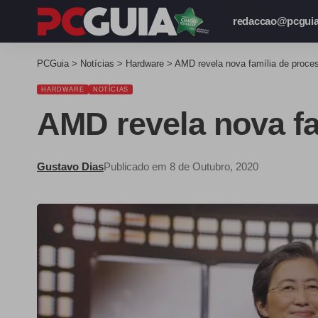
redaccao@pcguia
PCGuia
>
Notícias
>
Hardware
>
AMD revela nova família de proc
HARDWARE
NOTÍCIAS
AMD revela nova f
Gustavo Dias
Publicado em 8 de Outubro, 2020