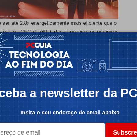
er até 2.8x energeticamente mais eficiente que o
 a Lisa Su, CEO da AMD, dar a conhecer os primeiros
 de 12 núcleos e 24 threads, o Ryzen 7 5800X de
 6 núcleos e 12 threads.
icidade -
ceba a newsletter da P
Insira o seu endereço de email abaixo
Subscre