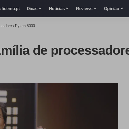
.fidemo.pt
Dicas
Notícias
Reviews
Opinião
essadores Ryzen 5000
amília de processador