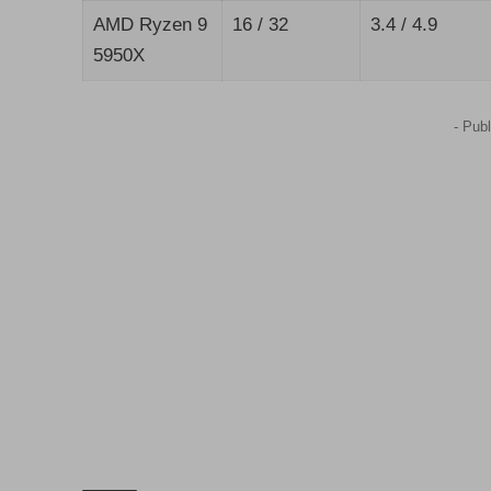
AMD Ryzen 9
16 / 32
3.4 / 4.9
5950X
- Publ