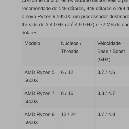
Conforme foi dito, estes estarão disponíveis a p
recomendado de 549 dólares, 449 dólares e 299 d
o novo Ryzen 9 5950X, um processador destinado
threads de 3.4 GHz (até 4.9 GHz) e 72 MB de cac
dólares.
Modelo
Núcleos /
Velocidade
Threads
Base / Boost
(GHz)
AMD Ryzen 5
6 / 12
3.7 / 4.6
5600X
AMD Ryzen 7
8 / 16
3.8 / 4.7
5800X
AMD Ryzen 9
12 / 24
3.7 / 4.8
5900X