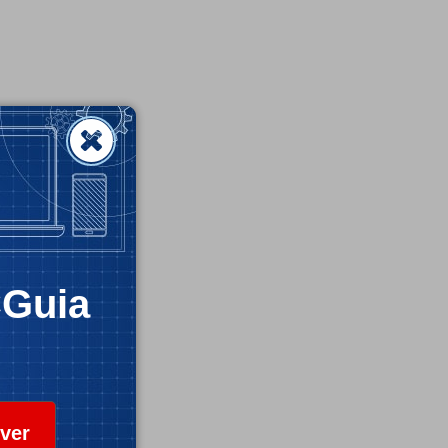
CGuia
ver