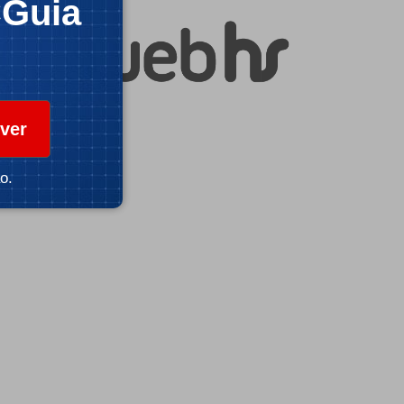
CGuia
ver
o.