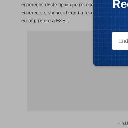
Re
endereços deste tipo» que receberam «mais de 20
endereço, sozinho, chegou a receber uma transfer
euros), refere a
ESET
.
- Publ
- Publ