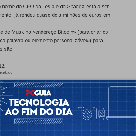
o nome do CEO da Tesla e da SpaceX está a ser
nto, já rendeu quase dois milhões de euros em
 de Musk no «endereço Bitcoin» (para criar os
a palavra ou elemento personalizável») para
s são
2.
icidade -
 enviem dinheiro digital» para este endereço,
m a promessa de que vão «duplicar esse valor como
s cibercriminosos roubam «contas do YouTube com
a para fazerem com que se pareçam ligadas a
online onde fazem angariações de donativos.
, diz que já conseguiu encontrar «pelo menos 66