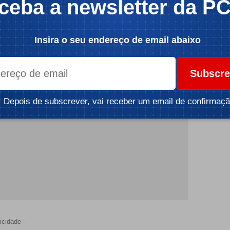
ceba a newsletter da P
1 Bitcoin desde a sua criação», em Abril. Um outro
ência de 13,9 Bitcoin (cerca de 1,80 milhões de
Insira o seu endereço de email abaixo
icidade -
Subscre
Depois de subscrever, vai receber um email de confirmaçã
icidade -