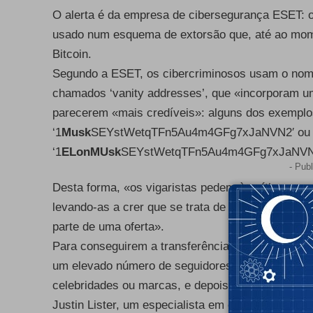
O alerta é da empresa de cibersegurança ESET: 
usado num esquema de extorsão que, até ao mome
Bitcoin
.
Segundo a ESET, os cibercriminosos usam o nome
chamados ‘vanity addresses’, que «incorporam um
parecerem «mais credíveis»: alguns dos exemplo
‘1
Musk
SEYstWetqTFn5Au4m4GFg7xJaNVN2′ ou
‘1
ELonMUsk
SEYstWetqTFn5Au4m4GFg7xJaNVN
- Publ
Desta forma, «os vigaristas pedem às vítimas que
levando-as a crer que se trata de Elon Musk, co
parte de uma oferta».
Para conseguirem a transferência de dinheiro, o
um elevado número de seguidores», rebaptizam-n
celebridades ou marcas, e depois fazem eventos 
Justin Lister, um especialista em cibersegurança